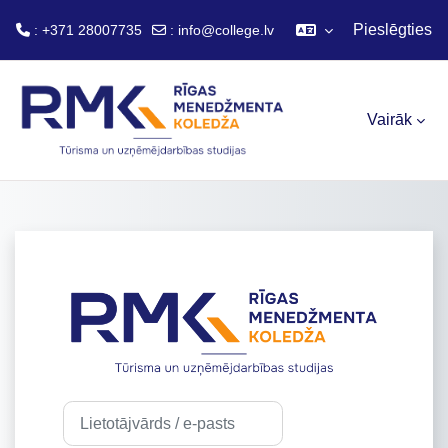
Pieslēgties
: +371 28007735
:
info@college.lv
Atvērt galveno saturu
Vairāk
Pieslēgties šeit
Lietotājvārds / e-pasts