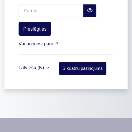
Parole
Pieslēgties
Vai aizmirsi paroli?
Latviešu ‎(lv)‎
Sīkdatņu paziņojums